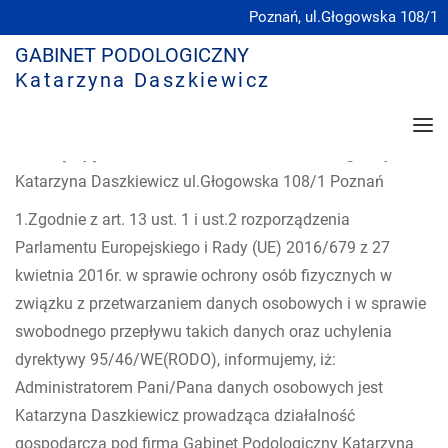
Poznań, ul.Głogowska 108/1
GABINET PODOLOGICZNY
Katarzyna Daszkiewicz
Klauzula informacyjna o przetwarzaniu danych osobowych
obowiązująca w KD Gabinet -Gabinecie Podologicznym
Katarzyna Daszkiewicz ul.Głogowska 108/1 Poznań
STRONA GŁÓWNA
1.Zgodnie z art. 13 ust. 1 i ust.2 rozporządzenia
O NAS
Parlamentu Europejskiego i Rady (UE) 2016/679 z 27
USŁUGI
kwietnia 2016r. w sprawie ochrony osób fizycznych w
związku z przetwarzaniem danych osobowych i w sprawie
DLA KLIENTA
swobodnego przepływu takich danych oraz uchylenia
KONTAKT
dyrektywy 95/46/WE(RODO), informujemy, iż:
Administratorem Pani/Pana danych osobowych jest
Katarzyna Daszkiewicz prowadząca działalność
gospodarczą pod firmą Gabinet Podologiczny Katarzyna